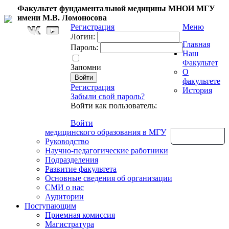
Факультет фундаментальной медицины МНОИ МГУ
имени М.В. Ломоносова
Регистрация
Меню
Логин:
Главная
Пароль:
Наш
Факультет
Запомни
О
факультете
Регистрация
История
Забыли свой пароль?
Войти как пользователь:
Войти
медицинского образования в МГУ
Обратная связь
Руководство
Научно-педагогические работники
Подразделения
Развитие факультета
Основные сведения об организации
СМИ о нас
Аудитории
Поступающим
Приемная комиссия
Магистратура