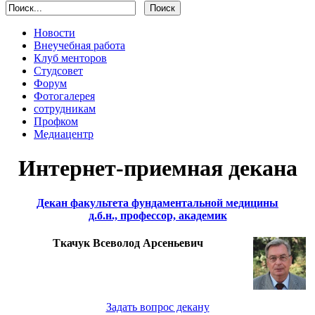
Новости
Внеучебная работа
Клуб менторов
Студсовет
Форум
Фотогалерея
сотрудникам
Профком
Медиацентр
Интернет-приемная декана
Декан факультета фундаментальной медицины
д.б.н., профессор, академик
Ткачук Всеволод Арсеньевич
Задать вопрос декану