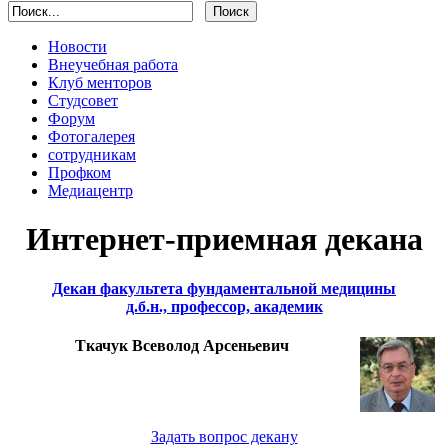
Новости
Внеучебная работа
Клуб менторов
Студсовет
Форум
Фотогалерея
сотрудникам
Профком
Медиацентр
Интернет-приемная декана
Декан факультета фундаментальной медицины
д.б.н., профессор, академик
Ткачук Всеволод Арсеньевич
Задать вопрос декану