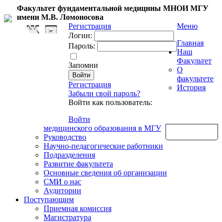
Факультет фундаментальной медицины МНОИ МГУ
имени М.В. Ломоносова
Регистрация
Меню
Логин:
Главная
Пароль:
Наш
Факультет
Запомни
О
факультете
Регистрация
История
Забыли свой пароль?
Войти как пользователь:
Войти
медицинского образования в МГУ
Обратная связь
Руководство
Научно-педагогические работники
Подразделения
Развитие факультета
Основные сведения об организации
СМИ о нас
Аудитории
Поступающим
Приемная комиссия
Магистратура