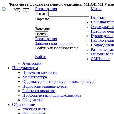
Факультет фундаментальной медицины МНОИ МГУ име
Регистрация
Меню
Логин:
Главная
Пароль:
Наш Факульт
О факультете
Запомни
История мед
Руководство
Регистрация
Научно-педа
Забыли свой пароль?
Подразделен
Войти как пользователь:
Развитие фак
Основные св
Войти
СМИ о нас
Аудитории
Поступающим
Приемная комиссия
Магистратура
Ординатура, аспирантура и докторантура
Подготовительные курсы
Работа со школами
Профориентация для школьников
Общежитие
Образование
Учебная часть
Специалитет