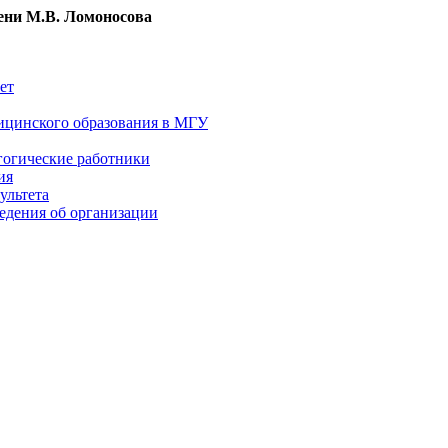
ни М.В. Ломоносова
ет
ицинского образования в МГУ
гогические работники
ия
ультета
едения об организации