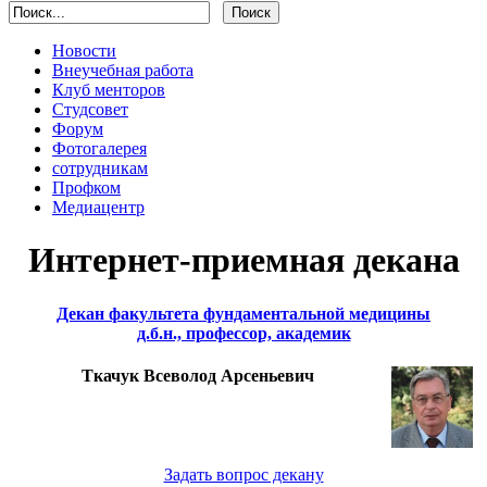
Новости
Внеучебная работа
Клуб менторов
Студсовет
Форум
Фотогалерея
сотрудникам
Профком
Медиацентр
Интернет-приемная декана
Декан факультета фундаментальной медицины
д.б.н., профессор, академик
Ткачук Всеволод Арсеньевич
Задать вопрос декану