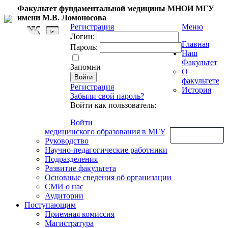
Факультет фундаментальной медицины МНОИ МГУ
имени М.В. Ломоносова
Регистрация
Меню
Логин:
Главная
Пароль:
Наш
Факультет
Запомни
О
факультете
Регистрация
История
Забыли свой пароль?
Войти как пользователь:
Войти
медицинского образования в МГУ
Обратная связь
Руководство
Научно-педагогические работники
Подразделения
Развитие факультета
Основные сведения об организации
СМИ о нас
Аудитории
Поступающим
Приемная комиссия
Магистратура