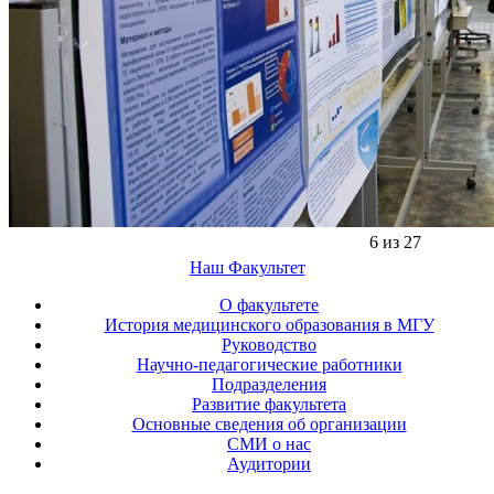
6 из 27
Наш Факультет
О факультете
История медицинского образования в МГУ
Руководство
Научно-педагогические работники
Подразделения
Развитие факультета
Основные сведения об организации
СМИ о нас
Аудитории