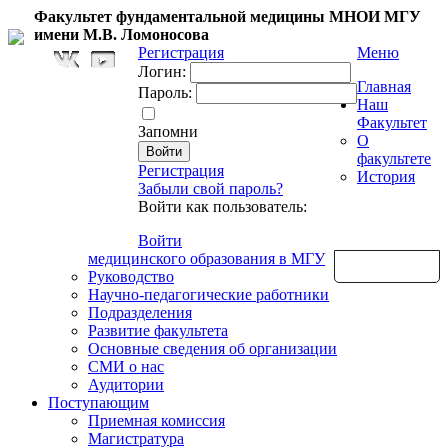
Факультет фундаментальной медицины МНОИ МГУ
имени М.В. Ломоносова
Регистрация
Меню
Логин:
Главная
Пароль:
Наш
Факультет
Запомни
О
факультете
Регистрация
История
Забыли свой пароль?
Войти как пользователь:
Войти
медицинского образования в МГУ
Обратная связь
Руководство
Научно-педагогические работники
Подразделения
Развитие факультета
Основные сведения об организации
СМИ о нас
Аудитории
Поступающим
Приемная комиссия
Магистратура