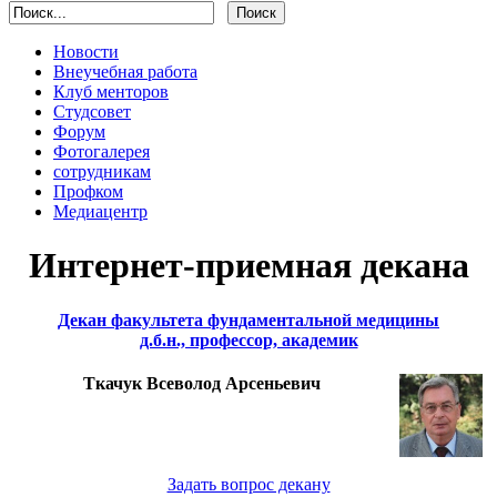
Новости
Внеучебная работа
Клуб менторов
Студсовет
Форум
Фотогалерея
сотрудникам
Профком
Медиацентр
Интернет-приемная декана
Декан факультета фундаментальной медицины
д.б.н., профессор, академик
Ткачук Всеволод Арсеньевич
Задать вопрос декану