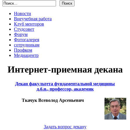
Новости
Внеучебная работа
Клуб менторов
Студсовет
Форум
Фотогалерея
сотрудникам
Профком
Медиацентр
Интернет-приемная декана
Декан факультета фундаментальной медицины
д.б.н., профессор, академик
Ткачук Всеволод Арсеньевич
Задать вопрос декану