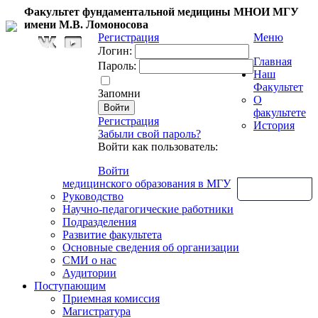
Факультет фундаментальной медицины МНОИ МГУ
имени М.В. Ломоносова
Регистрация
Меню
Логин:
Главная
Пароль:
Наш
Факультет
Запомни
О
факультете
Регистрация
История
Забыли свой пароль?
Войти как пользователь:
Войти
медицинского образования в МГУ
Обратная связь
Руководство
Научно-педагогические работники
Подразделения
Развитие факультета
Основные сведения об организации
СМИ о нас
Аудитории
Поступающим
Приемная комиссия
Магистратура