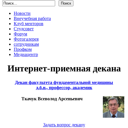
Новости
Внеучебная работа
Клуб менторов
Студсовет
Форум
Фотогалерея
сотрудникам
Профком
Медиацентр
Интернет-приемная декана
Декан факультета фундаментальной медицины
д.б.н., профессор, академик
Ткачук Всеволод Арсеньевич
Задать вопрос декану