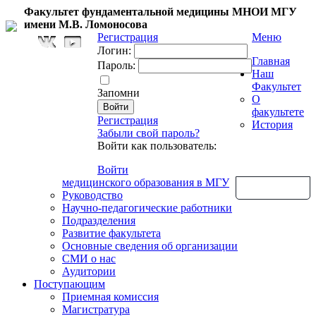
Факультет фундаментальной медицины МНОИ МГУ
имени М.В. Ломоносова
Регистрация
Меню
Логин:
Главная
Пароль:
Наш
Факультет
Запомни
О
факультете
Регистрация
История
Забыли свой пароль?
Войти как пользователь:
Войти
медицинского образования в МГУ
Обратная связь
Руководство
Научно-педагогические работники
Подразделения
Развитие факультета
Основные сведения об организации
СМИ о нас
Аудитории
Поступающим
Приемная комиссия
Магистратура