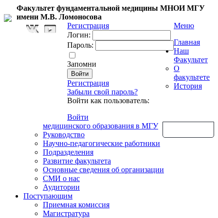
Факультет фундаментальной медицины МНОИ МГУ
имени М.В. Ломоносова
Регистрация
Меню
Логин:
Главная
Пароль:
Наш
Факультет
Запомни
О
факультете
Регистрация
История
Забыли свой пароль?
Войти как пользователь:
Войти
медицинского образования в МГУ
Обратная связь
Руководство
Научно-педагогические работники
Подразделения
Развитие факультета
Основные сведения об организации
СМИ о нас
Аудитории
Поступающим
Приемная комиссия
Магистратура