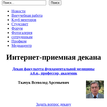
Новости
Внеучебная работа
Клуб менторов
Студсовет
Форум
Фотогалерея
сотрудникам
Профком
Медиацентр
Интернет-приемная декана
Декан факультета фундаментальной медицины
д.б.н., профессор, академик
Ткачук Всеволод Арсеньевич
Задать вопрос декану