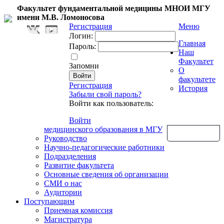
Факультет фундаментальной медицины МНОИ МГУ
имени М.В. Ломоносова
Регистрация
Меню
Логин:
Главная
Пароль:
Наш
Факультет
Запомни
О
факультете
Регистрация
История
Забыли свой пароль?
Войти как пользователь:
Войти
медицинского образования в МГУ
Обратная связь
Руководство
Научно-педагогические работники
Подразделения
Развитие факультета
Основные сведения об организации
СМИ о нас
Аудитории
Поступающим
Приемная комиссия
Магистратура