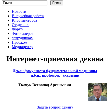
Новости
Внеучебная работа
Клуб менторов
Студсовет
Форум
Фотогалерея
сотрудникам
Профком
Медиацентр
Интернет-приемная декана
Декан факультета фундаментальной медицины
д.б.н., профессор, академик
Ткачук Всеволод Арсеньевич
Задать вопрос декану