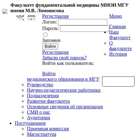
Факультет фундаментальной медицины МНОИ МГУ
имени М.В. Ломоносова
Регистрация
Меню
Логин:
Главная
Пароль:
Наш
Факультет
Запомни
О
факультете
Регистрация
История
Забыли свой пароль?
Войти как пользователь:
Войти
медицинского образования в МГУ
Обратная связь
Руководство
Научно-педагогические работники
Подразделения
Развитие факультета
Основные сведения об организации
СМИ о нас
Аудитории
Поступающим
Приемная комиссия
Магистратура