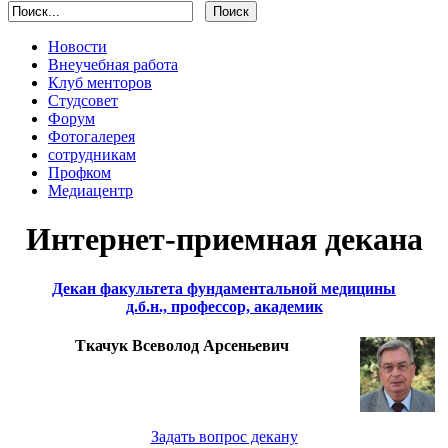
Новости
Внеучебная работа
Клуб менторов
Студсовет
Форум
Фотогалерея
сотрудникам
Профком
Медиацентр
Интернет-приемная декана
Декан факультета фундаментальной медицины
д.б.н., профессор, академик
Ткачук Всеволод Арсеньевич
Задать вопрос декану