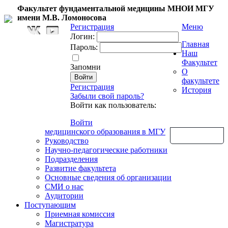
Факультет фундаментальной медицины МНОИ МГУ
имени М.В. Ломоносова
Регистрация
Меню
Логин:
Главная
Пароль:
Наш
Факультет
Запомни
О
факультете
Регистрация
История
Забыли свой пароль?
Войти как пользователь:
Войти
медицинского образования в МГУ
Обратная связь
Руководство
Научно-педагогические работники
Подразделения
Развитие факультета
Основные сведения об организации
СМИ о нас
Аудитории
Поступающим
Приемная комиссия
Магистратура