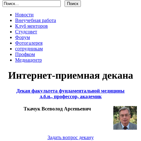
Новости
Внеучебная работа
Клуб менторов
Студсовет
Форум
Фотогалерея
сотрудникам
Профком
Медиацентр
Интернет-приемная декана
Декан факультета фундаментальной медицины
д.б.н., профессор, академик
Ткачук Всеволод Арсеньевич
Задать вопрос декану