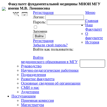
Факультет фундаментальной медицины МНОИ МГУ
имени М.В. Ломоносова
Регистрация
Меню
Логин:
Главная
Пароль:
Наш
Факультет
Запомни
О
факультете
Регистрация
История
Забыли свой пароль?
Войти как пользователь:
Войти
медицинского образования в МГУ
Обратная связь
Руководство
Научно-педагогические работники
Подразделения
Развитие факультета
Основные сведения об организации
СМИ о нас
Аудитории
Поступающим
Приемная комиссия
Магистратура