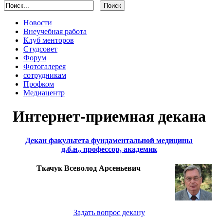
Новости
Внеучебная работа
Клуб менторов
Студсовет
Форум
Фотогалерея
сотрудникам
Профком
Медиацентр
Интернет-приемная декана
Декан факультета фундаментальной медицины
д.б.н., профессор, академик
Ткачук Всеволод Арсеньевич
Задать вопрос декану