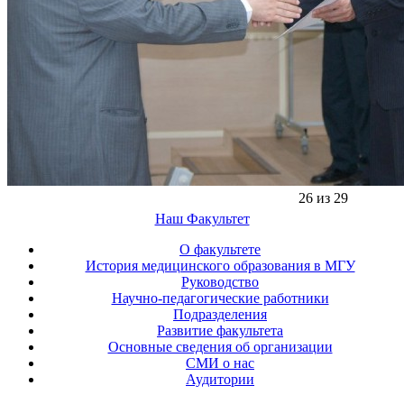
26 из 29
Наш Факультет
О факультете
История медицинского образования в МГУ
Руководство
Научно-педагогические работники
Подразделения
Развитие факультета
Основные сведения об организации
СМИ о нас
Аудитории