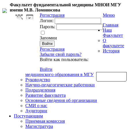
Факультет фундаментальной медицины МНОИ МГУ
имени М.В. Ломоносова
Регистрация
Меню
Логин:
Главная
Пароль:
Наш
Факультет
Запомни
О
факультете
Регистрация
История
Забыли свой пароль?
Войти как пользователь:
Войти
медицинского образования в МГУ
Обратная связь
Руководство
Научно-педагогические работники
Подразделения
Развитие факультета
Основные сведения об организации
СМИ о нас
Аудитории
Поступающим
Приемная комиссия
Магистратура