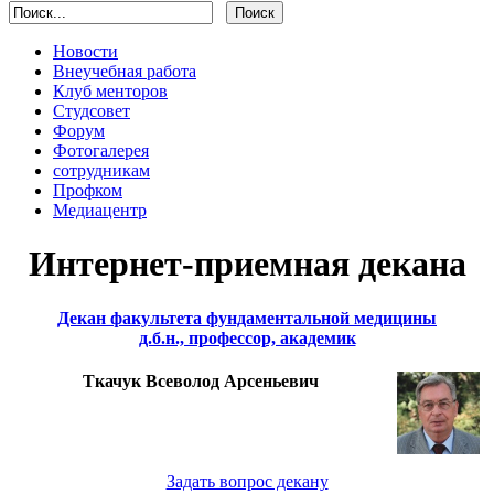
Новости
Внеучебная работа
Клуб менторов
Студсовет
Форум
Фотогалерея
сотрудникам
Профком
Медиацентр
Интернет-приемная декана
Декан факультета фундаментальной медицины
д.б.н., профессор, академик
Ткачук Всеволод Арсеньевич
Задать вопрос декану