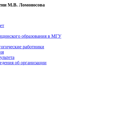
ни М.В. Ломоносова
ет
ицинского образования в МГУ
гогические работники
ия
ультета
едения об организации