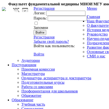
Факультет фундаментальной медицины МНОИ МГУ име
Регистрация
Меню
Логин:
Главная
Пароль:
Наш Факульт
О факультете
Запомни
История мед
Руководство
Регистрация
Научно-педа
Забыли свой пароль?
Подразделен
Войти как пользователь:
Развитие фак
Основные св
Войти
СМИ о нас
Аудитории
Поступающим
Приемная комиссия
Магистратура
Ординатура, аспирантура и докторантура
Подготовительные курсы
Работа со школами
Профориентация для школьников
Общежитие
Образование
Учебная часть
Специалитет