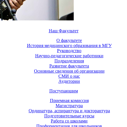
Наш Факультет
О факультете
История медицинского образования в МГУ
Руководство
Научно-педагогические работники
Подразделения
Развитие факультета
Основные сведения об организации
СМИ о нас
Аудитории
Поступающим
Приемная комиссия
Магистратура
Ординатура, аспирантура и докторантура
Подготовительные курсы
Работа со школами
Профориентация для школьников