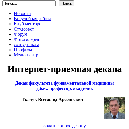
Новости
Внеучебная работа
Клуб менторов
Студсовет
Форум
Фотогалерея
сотрудникам
Профком
Медиацентр
Интернет-приемная декана
Декан факультета фундаментальной медицины
д.б.н., профессор, академик
Ткачук Всеволод Арсеньевич
Задать вопрос декану