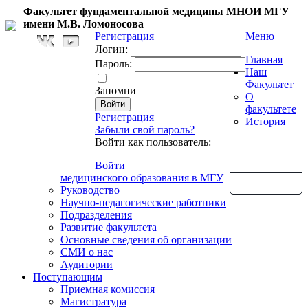
Факультет фундаментальной медицины МНОИ МГУ
имени М.В. Ломоносова
Регистрация
Меню
Логин:
Главная
Пароль:
Наш
Факультет
Запомни
О
факультете
Регистрация
История
Забыли свой пароль?
Войти как пользователь:
Войти
медицинского образования в МГУ
Обратная связь
Руководство
Научно-педагогические работники
Подразделения
Развитие факультета
Основные сведения об организации
СМИ о нас
Аудитории
Поступающим
Приемная комиссия
Магистратура