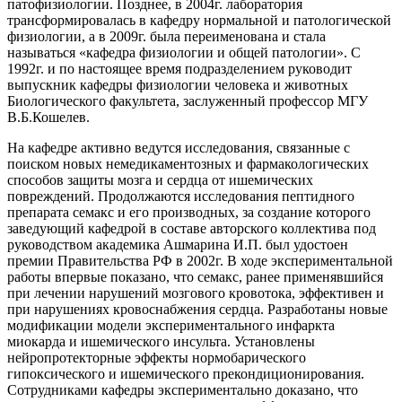
патофизиологии. Позднее, в 2004г. лаборатория
трансформировалась в кафедру нормальной и патологической
физиологии, а в 2009г. была переименована и стала
называться «кафедра физиологии и общей патологии». С
1992г. и по настоящее время подразделением руководит
выпускник кафедры физиологии человека и животных
Биологического факультета, заслуженный профессор МГУ
В.Б.Кошелев.
На кафедре активно ведутся исследования, связанные с
поиском новых немедикаментозных и фармакологических
способов защиты мозга и сердца от ишемических
повреждений. Продолжаются исследования пептидного
препарата семакс и его производных, за создание которого
заведующий кафедрой в составе авторского коллектива под
руководством академика Ашмарина И.П. был удостоен
премии Правительства РФ в 2002г. В ходе экспериментальной
работы впервые показано, что семакс, ранее применявшийся
при лечении нарушений мозгового кровотока, эффективен и
при нарушениях кровоснабжения сердца. Разработаны новые
модификации модели экспериментального инфаркта
миокарда и ишемического инсульта. Установлены
нейропротекторные эффекты нормобарического
гипоксического и ишемического прекондиционирования.
Сотрудниками кафедры экспериментально доказано, что