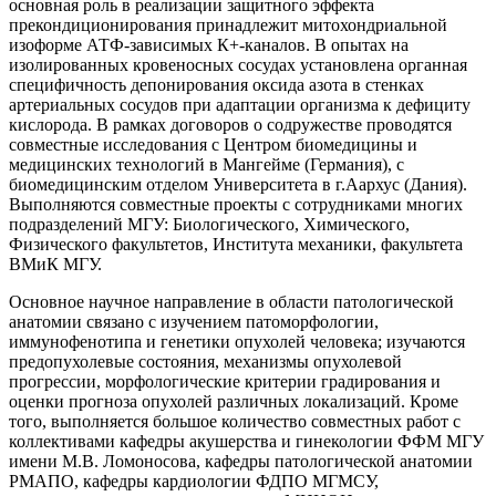
основная роль в реализации защитного эффекта
прекондиционирования принадлежит митохондриальной
изоформе АТФ-зависимых К+-каналов. В опытах на
изолированных кровеносных сосудах установлена органная
специфичность депонирования оксида азота в стенках
артериальных сосудов при адаптации организма к дефициту
кислорода. В рамках договоров о содружестве проводятся
совместные исследования с Центром биомедицины и
медицинских технологий в Мангейме (Германия), с
биомедицинским отделом Университета в г.Аархус (Дания).
Выполняются совместные проекты с сотрудниками многих
подразделений МГУ: Биологического, Химического,
Физического факультетов, Института механики, факультета
ВМиК МГУ.
Основное научное направление в области патологической
анатомии связано с изучением патоморфологии,
иммунофенотипа и генетики опухолей человека; изучаются
предопухолевые состояния, механизмы опухолевой
прогрессии, морфологические критерии градирования и
оценки прогноза опухолей различных локализаций. Кроме
того, выполняется большое количество совместных работ с
коллективами кафедры акушерства и гинекологии ФФМ МГУ
имени М.В. Ломоносова, кафедры патологической анатомии
РМАПО, кафедры кардиологии ФДПО МГМСУ,