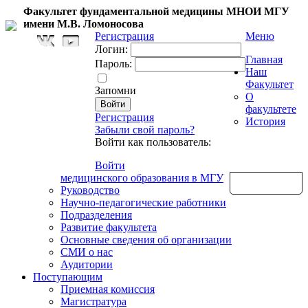
Факультет фундаментальной медицины МНОИ МГУ
имени М.В. Ломоносова
Регистрация
Меню
Логин:
Главная
Пароль:
Наш
Факультет
Запомни
О
факультете
Регистрация
История
Забыли свой пароль?
Войти как пользователь:
Войти
медицинского образования в МГУ
Обратная связь
Руководство
Научно-педагогические работники
Подразделения
Развитие факультета
Основные сведения об организации
СМИ о нас
Аудитории
Поступающим
Приемная комиссия
Магистратура