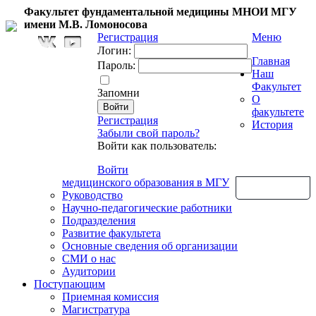
Факультет фундаментальной медицины МНОИ МГУ
имени М.В. Ломоносова
Регистрация
Меню
Логин:
Главная
Пароль:
Наш
Факультет
Запомни
О
факультете
Регистрация
История
Забыли свой пароль?
Войти как пользователь:
Войти
медицинского образования в МГУ
Обратная связь
Руководство
Научно-педагогические работники
Подразделения
Развитие факультета
Основные сведения об организации
СМИ о нас
Аудитории
Поступающим
Приемная комиссия
Магистратура