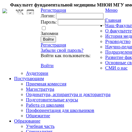
Факультет фундаментальной медицины МНОИ МГУ име
Регистрация
Меню
Логин:
Главная
Пароль:
Наш Факульт
О факультете
Запомни
История мед
Руководство
Регистрация
Научно-педа
Забыли свой пароль?
Подразделен
Войти как пользователь:
Развитие фак
Основные св
Войти
СМИ о нас
Аудитории
Поступающим
Приемная комиссия
Магистратура
Ординатура, аспирантура и докторантура
Подготовительные курсы
Работа со школами
Профориентация для школьников
Общежитие
Образование
Учебная часть
Специалитет