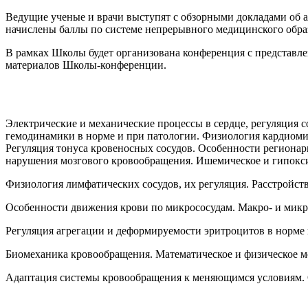
Ведущие ученые и врачи выступят с обзорными докладами об 
начислены баллы по системе непрерывного медицинского обр
В рамках Школы будет организована конференция с представл
материалов Школы-конференции.
Электрические и механические процессы в сердце, регуляция
гемодинамики в норме и при патологии. Физиология кардиоми
Регуляция тонуса кровеносных сосудов. Особенности региона
нарушения мозгового кровообращения. Ишемическое и гипокси
Физиология лимфатических сосудов, их регуляция. Расстройст
Особенности движения крови по микрососудам. Макро- и микр
Регуляция агрегации и деформируемости эритроцитов в норме 
Биомеханика кровообращения. Математическое и физическое мо
Адаптация системы кровообращения к меняющимся условиям. О