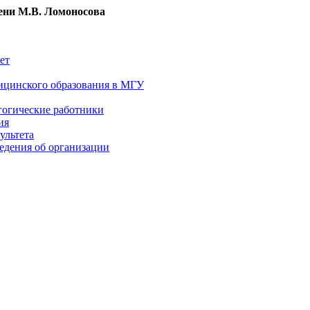
ни М.В. Ломоносова
ет
ицинского образования в МГУ
гогические работники
ия
ультета
едения об организации