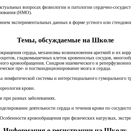
актуальных вопросах физиологии и патологии сердечно-сосудис
азования (НМО).
ением экспериментальных данных в форме устного или стендовог
Темы, обсуждаемые на Школе
 сокращения сердца, механизмы возникновения аритмий и их кор
оцитов, гладкомышечных клеток кровеносных сосудов, многооб
рного кровообращения. Синдром ишемического и реперфузионног
ческое пре- и посткондиционирование мозга и сердца.
ва лимфатической системы и интерстициального гуморального т
ореология крови.
и при разных заболеваниях.
делирование деятельности сердца и течения крови по сосудисто
собенности кровообращения при физических нагрузках, экстре
Информация о регистрации на Школу.