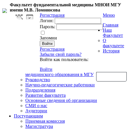
Факультет фундаментальной медицины МНОИ МГУ
имени М.В. Ломоносова
Регистрация
Меню
Логин:
Главная
Пароль:
Наш
Факультет
Запомни
О
факультете
Регистрация
История
Забыли свой пароль?
Войти как пользователь:
Войти
медицинского образования в МГУ
Обратная связь
Руководство
Научно-педагогические работники
Подразделения
Развитие факультета
Основные сведения об организации
СМИ о нас
Аудитории
Поступающим
Приемная комиссия
Магистратура