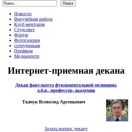
Новости
Внеучебная работа
Клуб менторов
Студсовет
Форум
Фотогалерея
сотрудникам
Профком
Медиацентр
Интернет-приемная декана
Декан факультета фундаментальной медицины
д.б.н., профессор, академик
Ткачук Всеволод Арсеньевич
Задать вопрос декану