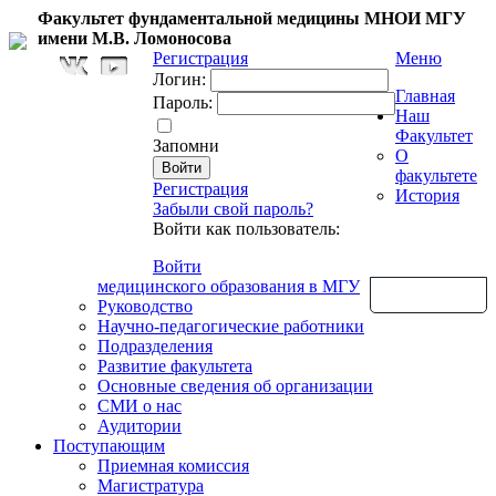
Факультет фундаментальной медицины МНОИ МГУ
имени М.В. Ломоносова
Регистрация
Меню
Логин:
Главная
Пароль:
Наш
Факультет
Запомни
О
факультете
Регистрация
История
Забыли свой пароль?
Войти как пользователь:
Войти
медицинского образования в МГУ
Обратная связь
Руководство
Научно-педагогические работники
Подразделения
Развитие факультета
Основные сведения об организации
СМИ о нас
Аудитории
Поступающим
Приемная комиссия
Магистратура