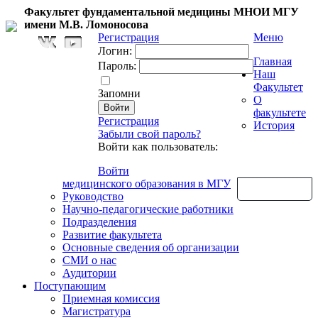
Факультет фундаментальной медицины МНОИ МГУ
имени М.В. Ломоносова
Регистрация
Меню
Логин:
Главная
Пароль:
Наш
Факультет
Запомни
О
факультете
Регистрация
История
Забыли свой пароль?
Войти как пользователь:
Войти
медицинского образования в МГУ
Обратная связь
Руководство
Научно-педагогические работники
Подразделения
Развитие факультета
Основные сведения об организации
СМИ о нас
Аудитории
Поступающим
Приемная комиссия
Магистратура