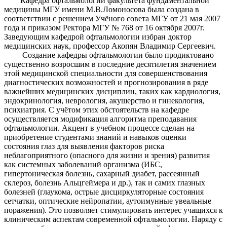
Кафедра офтальмологии факультета фундаментальной
медицины МГУ имени М.В.Ломоносова была создана в
соответствии с решением Учёного совета МГУ от 21 мая 2007
года и приказом Ректора МГУ № 768 от 16 октября 2007г.
Заведующим кафедрой офтальмологии избран доктор
медицинских наук, профессор Акопян Владимир Сергеевич.
Создание кафедры офтальмологии было продиктовано
существенно возросшим в последние десятилетия значением
этой медицинской специальности для совершенствования
диагностических возможностей и прогнозирования в ряде
важнейших медицинских дисциплин, таких как кардиология,
эндокринология, неврология, акушерство и гинекология,
психиатрия. С учётом этих обстоятельств на кафедре
осуществляется модификация алгоритма преподавания
офтальмологии. Акцент в учебном процессе сделан на
приобретение студентами знаний и навыков оценки
состояния глаз для выявления факторов риска
неблагоприятного (опасного для жизни и зрения) развития
как системных заболеваний организма (ИБС,
гипертоническая болезнь, сахарный диабет, рассеянный
склероз, болезнь Альцгеймера и др.), так и самих глазных
болезней (глаукома, острые дисциркуляторные состояния
сетчатки, оптические нейропатии, аутоимунные увеальные
поражения). Это позволяет стимулировать интерес учащихся к
клиническим аспектам современной офтальмологии. Наряду с