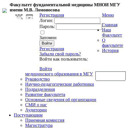
Факультет фундаментальной медицины МНОИ МГУ
имени М.В. Ломоносова
Регистрация
Меню
Логин:
Главная
Пароль:
Наш
Факультет
Запомни
О
факультете
Регистрация
История
Забыли свой пароль?
Войти как пользователь:
Войти
медицинского образования в МГУ
Обратная связь
Руководство
Научно-педагогические работники
Подразделения
Развитие факультета
Основные сведения об организации
СМИ о нас
Аудитории
Поступающим
Приемная комиссия
Магистратура