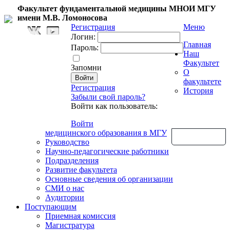
Факультет фундаментальной медицины МНОИ МГУ
имени М.В. Ломоносова
Регистрация
Меню
Логин:
Главная
Пароль:
Наш
Факультет
Запомни
О
факультете
Регистрация
История
Забыли свой пароль?
Войти как пользователь:
Войти
медицинского образования в МГУ
Обратная связь
Руководство
Научно-педагогические работники
Подразделения
Развитие факультета
Основные сведения об организации
СМИ о нас
Аудитории
Поступающим
Приемная комиссия
Магистратура